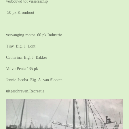
verbouwd tot vissersschip
50 pk Kromhout
vervanging motor. 60 pk Industrie
Tiny. Eig. J. Lont
Catharina. Eig. J. Bakker
Volvo Penta 135 pk
Jannie Jacoba. Eig. A. van Slooten
uitgeschreven.Recreatie.