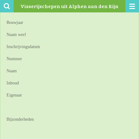
Visserijschepen uit Alphen aan den Rijn
Ga
direct
naar
Bouwjaar
de
Naam werf
hoofdinhoud
Inschrijvingsdatum
Nummer
Naam
Inhoud
Eigenaar
Bijzonderheden