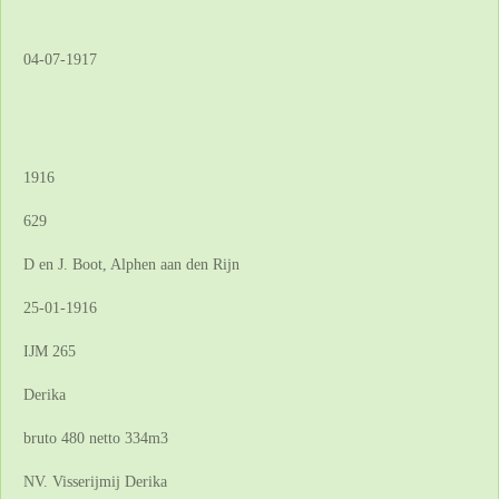
04-07-1917
1916
629
D en J. Boot, Alphen aan den Rijn
25-01-1916
IJM 265
Derika
bruto 480 netto 334m3
NV. Visserijmij Derika