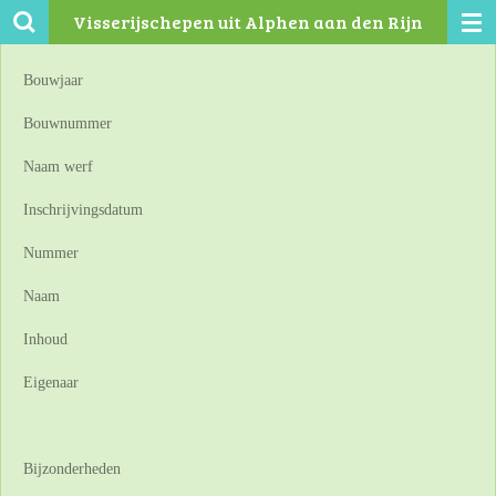
Visserijschepen uit Alphen aan den Rijn
Ga
direct
naar
Bouwjaar
de
Bouwnummer
hoofdinhoud
Naam werf
Inschrijvingsdatum
Nummer
Naam
Inhoud
Eigenaar
Bijzonderheden