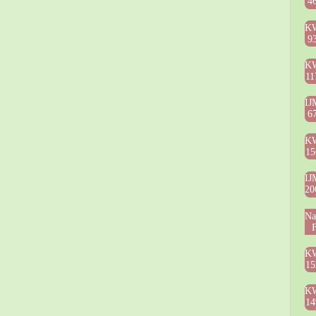
4
K
9
K
11
IJ
6
K
15
IJ
20
Na
F
K
15
K
14