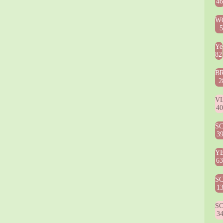
4
W
Ye
82
B
2
V
4
S
3
Y
6
S
1
S
3