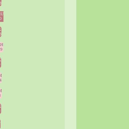
8
RU
0
K
3
CH
49
K
9
M
4
M
8
K
0
Z