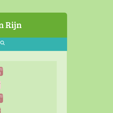
n Rijn
RU
1
L
9
RU
9
E