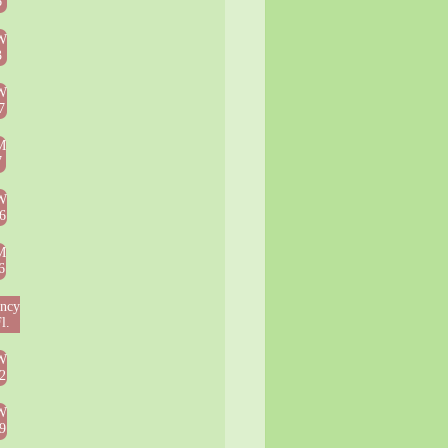
6
W
3
W
7
M
7
W
6
M
6
ncy
l.
W
2
W
9