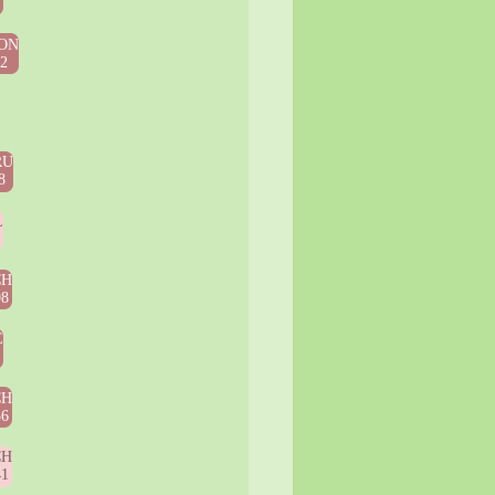
6
ON
52
RU
8
L
0
CH
98
E
3
CH
36
CH
41