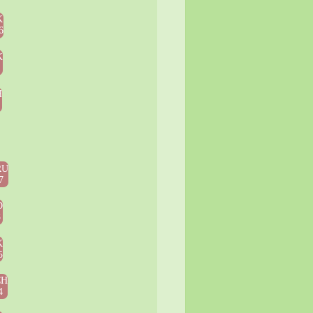
K
6
K
H
RU
7
D
8
K
5
CH
4