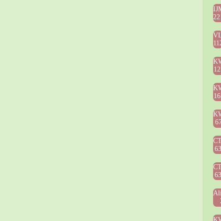
IJ
22
V
11
K
12
K
16
K
6
C
6
C
6
Al
K