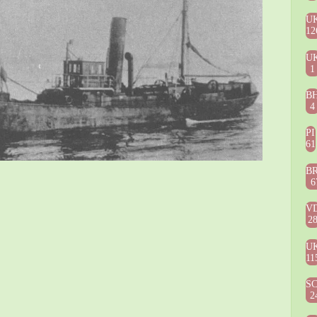
U
12
U
1
B
4
PI
61
B
6
V
2
U
11
S
2