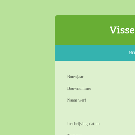
Ga
direct
naar
Visse
de
hoofdinhoud
H
Bouwjaar
Bouwnummer
Naam werf
Inschrijvingsdatum