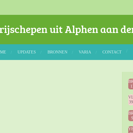
rijschepen uit Alphen aan de
OME
UPDATES
BRONNEN
VARIA
CONTACT
B
1
V
3
B
Y