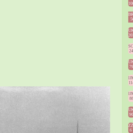
10
B
5
U
20
S
2
U
7
IJ
11
IJ
8
U
9
Z
6