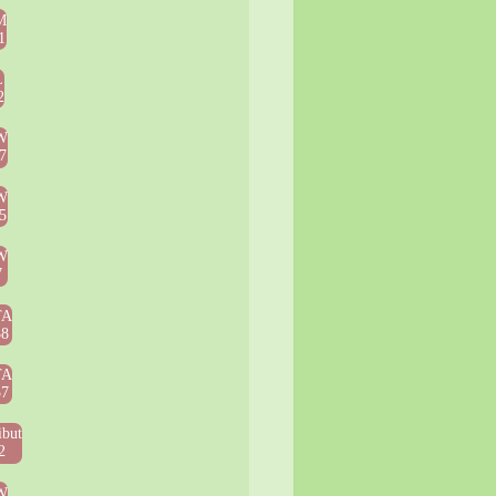
M
1
L
2
W
7
W
5
W
7
TA
38
TA
37
ibut
2
W