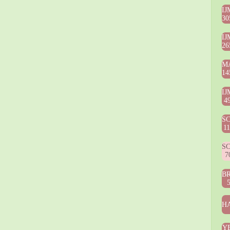
IJ
30
IJ
26
M
14
IJ
4
S
1
S
7
B
HA
Y