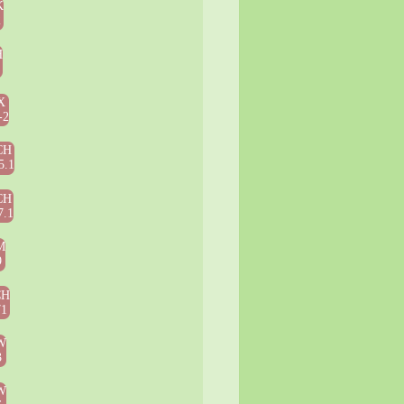
K
2
H
5
X
-2
CH
5.1
CH
7.1
M
9
CH
71
W
3
W