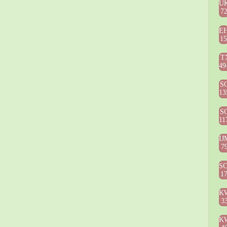
U
7
E
1
T
49
S
13
S
11
IJ
7
S
1
K
3
K