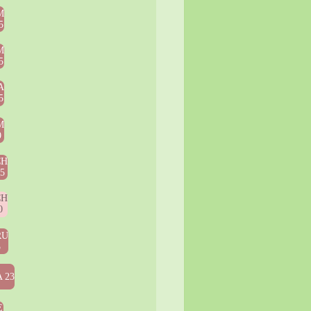
M
5
M
5
A
5
M
9
CH
15
CH
0
RU
5
 23
E