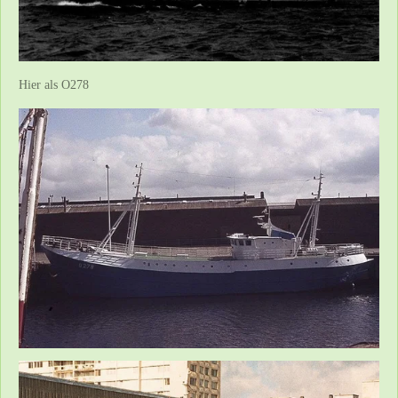
Hier als O278