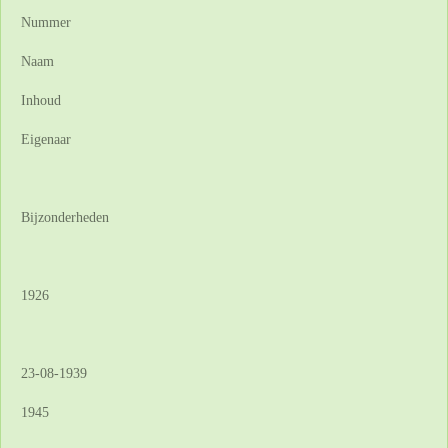
Nummer
Naam
Inhoud
Eigenaar
Bijzonderheden
1926
23-08-1939
1945