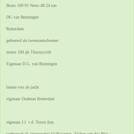
Bruto 109.91 Netto 48.24 ton
DG van Beuningen
Rotterdam
gebouwd als tweemastschoener
motor 100 pk Thornycroft
Eigenaar D.G. van Beuningen
laatste reis als jacht
eigenaar Oudman Rotterdam
eigenaar J.J. v.d. Toorn Azn.
verbouwd als vissersschip bij Pannevis, Alphen aan den Rijn