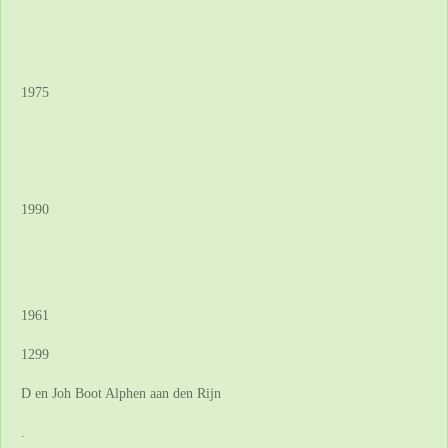
1975
1990
1961
1299
D en Joh Boot Alphen aan den Rijn
.