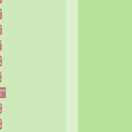
6
W
3
W
7
M
7
W
6
M
6
ncy
l.
W
2
W
9