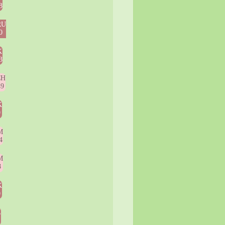
8
RU
0
K
3
CH
49
K
9
M
4
M
8
K
0
Z