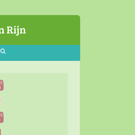
n Rijn
RU
1
L
9
RU
9
E