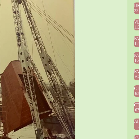
IJ
22
V
11
K
12
K
16
K
6
C
6
C
6
Al
K