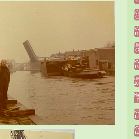
4
K
9
K
11
IJ
6
K
15
IJ
20
Na
F
K
15
K
14