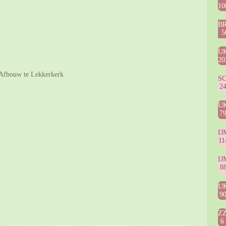
10
B
5
U
20
. Afbouw te Lekkerkerk
S
2
U
7
IJ
11
IJ
8
U
9
Z
6