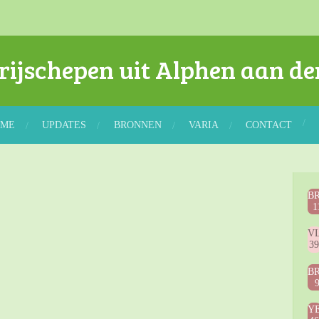
rijschepen uit Alphen aan de
OME
UPDATES
BRONNEN
VARIA
CONTACT
B
1
V
3
B
Y