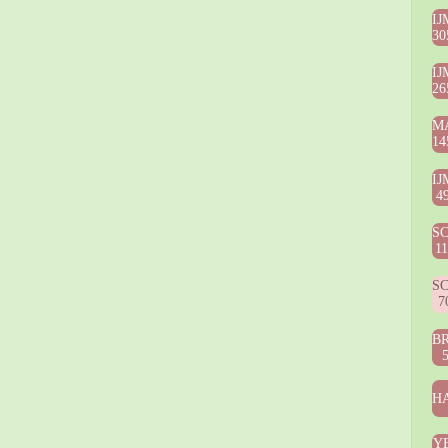
IJ
30
IJ
26
M
14
IJ
4
S
1
S
7
B
HA
Y