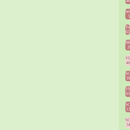
4
W
Ye
82
B
2
V
4
S
3
Y
6
S
1
S
3