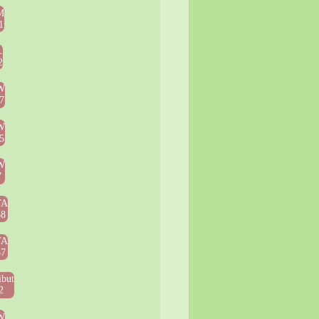
M
1
L
2
W
7
W
5
W
7
TA
38
TA
37
ibut
2
W