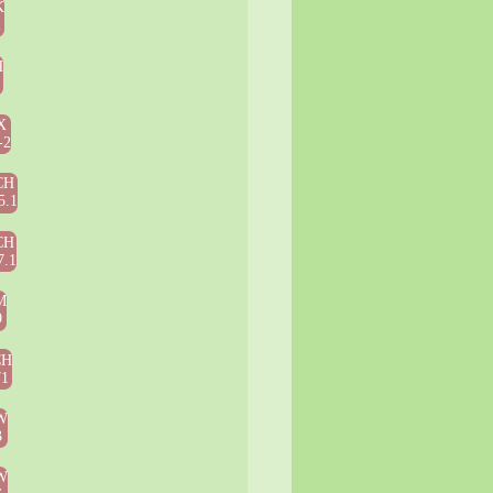
K
2
H
5
X
-2
CH
5.1
CH
7.1
M
9
CH
71
W
3
W