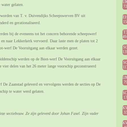
U
 water gelaten.
7
eworden van T. v. Duivendijks Scheepswerven BV uit
E
1
derd en gerationaliseerd.
T
rden bij de eveneens tot het concern behorende scheepswerf
49
en naar Lekkerkerk vervoerd. Daar laste men de platen tot 2
S
oot-werf De Vooruitgang aan elkaar werden gezet.
13
middenschip werden op de Boot-werf De Vooruitgang aan elkaar
S
de vier delen van het 26 meter lange voorschip geconstrueerd
11
IJ
7
 De Zaanstad geleverd en vervolgens werden de secties op De
schip te water werd gelaten.
S
1
K
3
deze sectiebouw. Ze zijn geleverd door Johan Fasel. Zijn vader
K