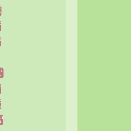
K
6
K
H
RU
7
D
8
K
5
CH
4