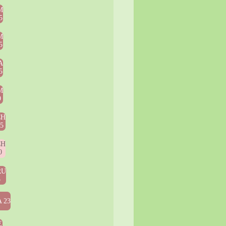
M
5
M
5
A
5
M
9
CH
15
CH
0
RU
5
 23
E