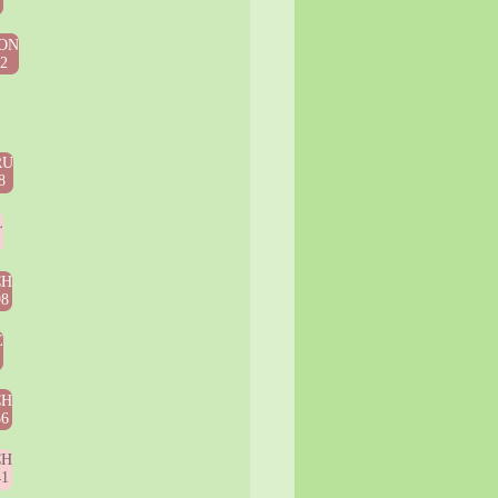
6
ON
52
RU
8
L
0
CH
98
E
3
CH
36
CH
41