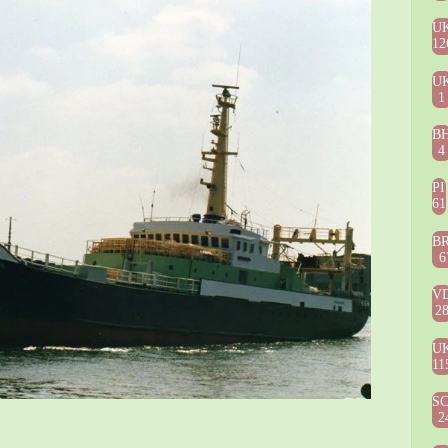
U
12
U
1
B
4
PI
61
B
6
V
2
U
11
S
2