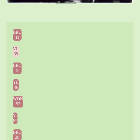
BRU
11
VL
39
BRU
9
YE
46
WON
52
Ye
82
BRU
28