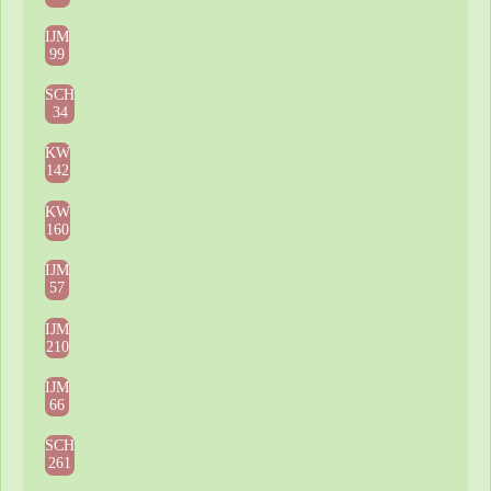
IJM
99
SCH
34
KW
142
KW
160
IJM
57
IJM
210
IJM
66
SCH
261