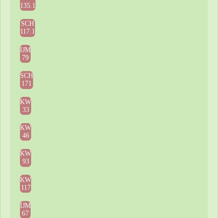
135.1
SCH
117.1
IJM
79
SCH
171
KW
33
KW
46
KW
93
KW
117
IJM
67