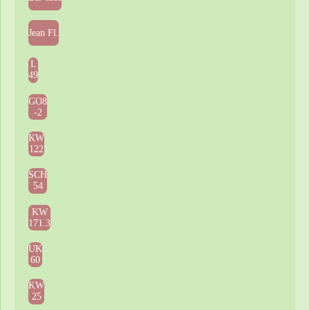
Jean Fl.
L
49
GO8
-2
KW
122
SCH
54
KW
171.3
UK
60
KW
25