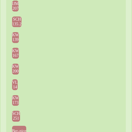
IJM
207
SCH
135.2
KW
139
KW
167
KW
200
VL
14
KW
173
SCH
251
Ber-nice