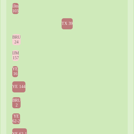
IJm
103
TX 39
BRU
24
IJM
157
YE
16
YE 144
BRU
2
YE
62-2
YE 62-1