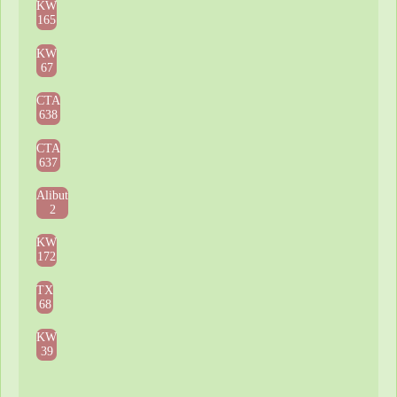
KW
165
KW
67
CTA
638
CTA
637
Alibut
2
KW
172
TX
68
KW
39