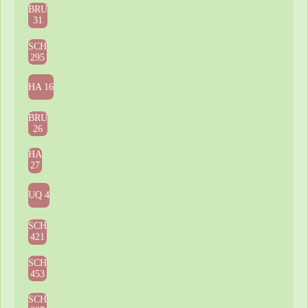
BRU
31
SCH
295
HA 16
BRU
26
HA
27
UQ 4
SCH
421
SCH
453
SCH