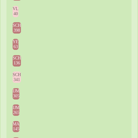
VL
40
SCH
398
YE
63
SCH
136
SCH
341
IJM
305
IJM
265
MA
145