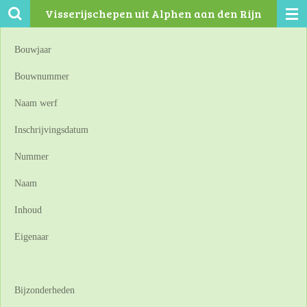
Visserijschepen uit Alphen aan den Rijn
Ga
direct
naar
Bouwjaar
de
Bouwnummer
hoofdinhoud
Naam werf
Inschrijvingsdatum
Nummer
Naam
Inhoud
Eigenaar
Bijzonderheden