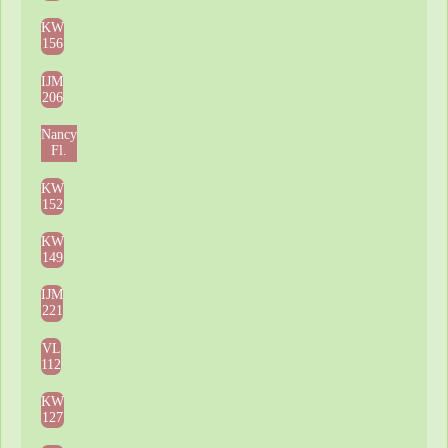
KW
156
IJM
206
Nancy
Fl.
KW
152
KW
149
IJM
221
VL
112
KW
127