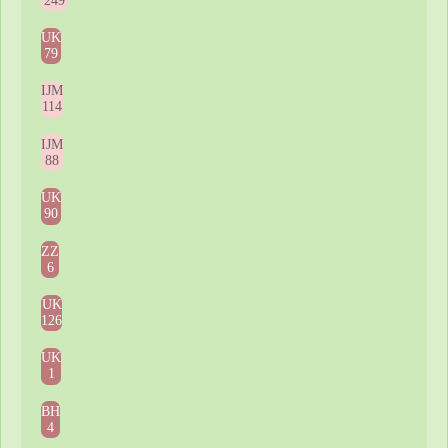
249
UK
79
IJM
114
IJM
88
UK
90
ZZ
6
UK
126
UK
1
BH
4