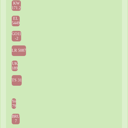
KW
171.2
EL
5449
GO11
-2
LR 5087
UK
189
TS 31
Ye
79
BRU
7