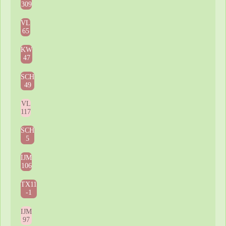
309
VL
65
KW
47
SCH
49
VL
117
SCH
5
IJM
106
TX11
-1
IJM
97