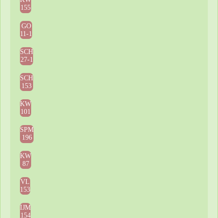
155
GO
11-1
SCH
27-1
SCH
153
KW
101
SPM
196
KW
87
VL
153
IJM
154