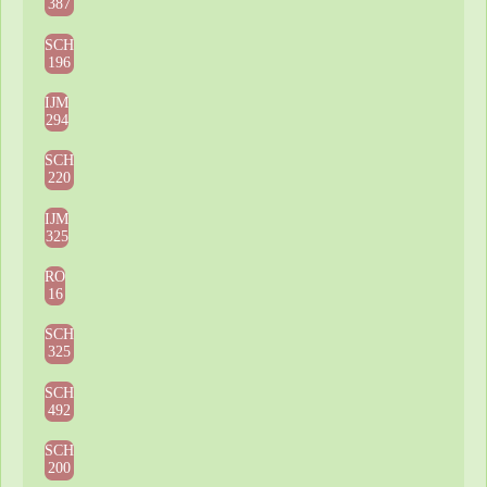
387
SCH
196
IJM
294
SCH
220
IJM
325
RO
16
SCH
325
SCH
492
SCH
200