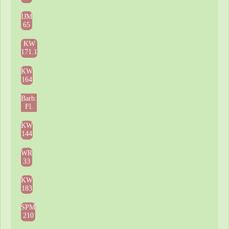
IJM
65
KW
171.1
KW
164
Barb.
Fl.
KW
144
WR
33
KW
183
SPM
210