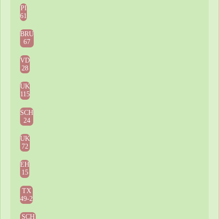
PI
61
BRU
67
VD
28
UK
115
SCH
24
UK
72
EH
15
TX
49-2
SCH