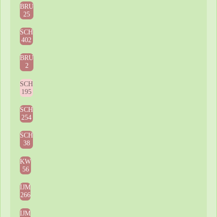
BRU
25
SCH
402
BRU
2
SCH
195
SCH
254
SCH
38
KW
56
IJM
266
IJM