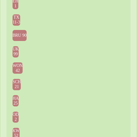
EH
1
TX
11-3
BRU 90
UK
99
WON
42
SCH
21
HA
25
OD
2
KW
52