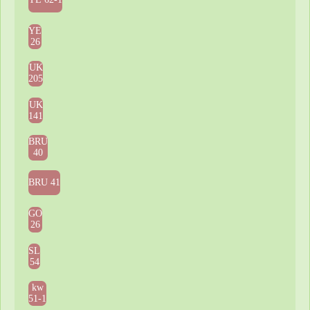
YE
26
UK
205
UK
141
BRU
40
BRU 41
GO
26
SL
54
kw
51-1