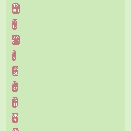
TX
49-1
ZZ
16
KW
51-2
PI
5
UK
158
EH
32
TX
33
UK
9
KW