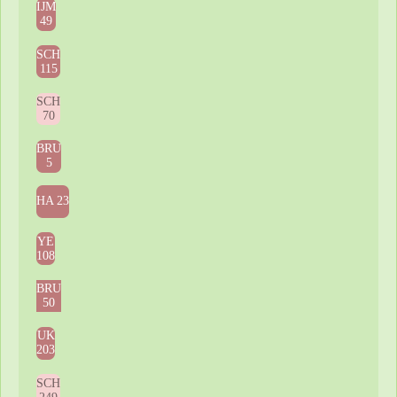
IJM
49
SCH
115
SCH
70
BRU
5
HA 23
YE
108
BRU
50
UK
203
SCH