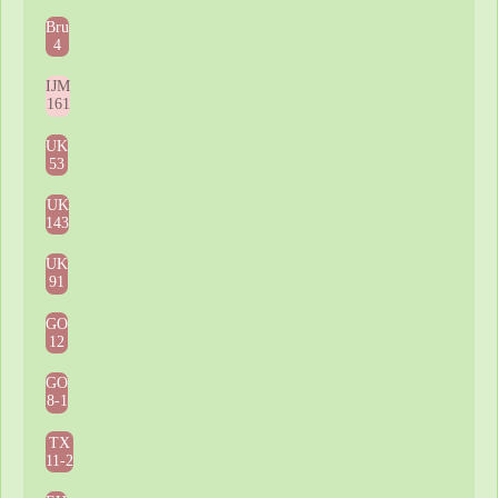
Bru
4
IJM
161
UK
53
UK
143
UK
91
GO
12
GO
8-1
TX
11-2