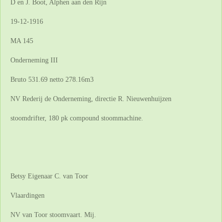
D en J. Boot, Alphen aan den Rijn
19-12-1916
MA 145
Onderneming III
Bruto 531.69 netto 278.16m3
NV Rederij de Onderneming, directie R. Nieuwenhuijzen
stoomdrifter, 180 pk compound stoommachine.
Betsy Eigenaar C. van Toor
Vlaardingen
NV van Toor stoomvaart. Mij.