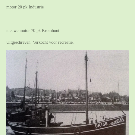
motor 20 pk Industrie
.
nieuwe motor 70 pk Kromhout
Uitgeschreven. Verkocht voor recreatie.