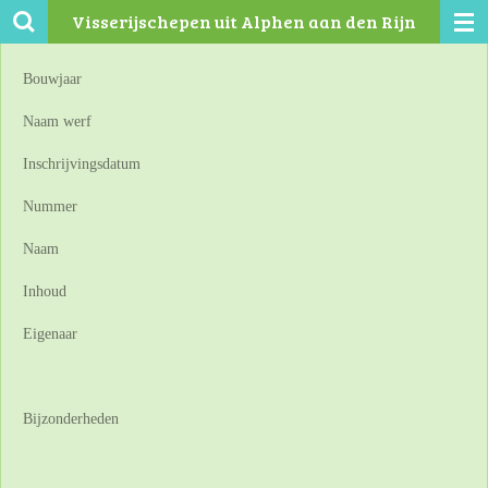
Visserijschepen uit Alphen aan den Rijn
Ga
direct
naar
Bouwjaar
de
Naam werf
hoofdinhoud
Inschrijvingsdatum
Nummer
Naam
Inhoud
Eigenaar
Bijzonderheden