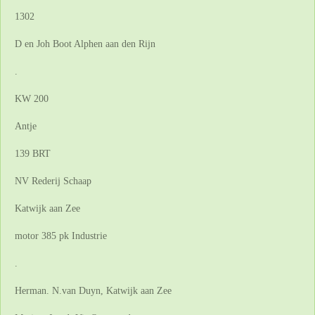
1302
D en Joh Boot Alphen aan den Rijn
.
KW 200
Antje
139 BRT
NV Rederij Schaap
Katwijk aan Zee
motor 385 pk Industrie
.
Herman. N.van Duyn, Katwijk aan Zee