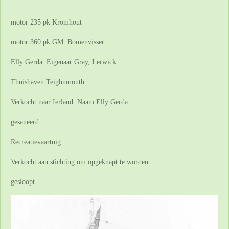
motor 235 pk Kromhout
motor 360 pk GM. Bomenvisser
Elly Gerda. Eigenaar Gray, Lerwick.
Thuishaven Teighnmouth
Verkocht naar Ierland. Naam Elly Gerda
gesaneerd.
Recreatievaartuig.
Verkocht aan stichting om opgeknapt te worden.
gesloopt.