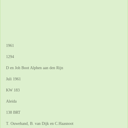
1961
1294
D en Joh Boot Alphen aan den Rijn
Juli 1961
KW 183
Aleida
138 BRT
T. Ouwehand, B. van Dijk en C.Haasnoot