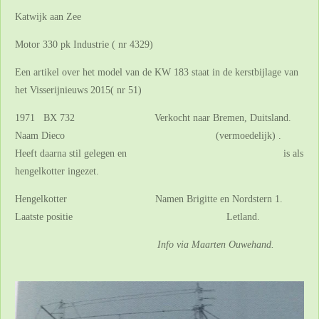
Katwijk aan Zee
Motor 330 pk Industrie ( nr 4329)
Een artikel over het model van de KW 183 staat in de kerstbijlage van
het Visserijnieuws 2015( nr 51)
1971 BX 732 Verkocht naar Bremen, Duitsland.
Naam Dieco (vermoedelijk) .
Heeft daarna stil gelegen en is als
hengelkotter ingezet.
Hengelkotter Namen Brigitte en Nordstern 1.
Laatste positie Letland.
Info via Maarten Ouwehand.