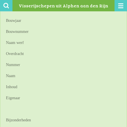
Visserijschepen uit Alphen aan den Rijn
Ga
direct
naar
Bouwjaar
de
Bouwnummer
hoofdinhoud
Naam werf
Overdracht
Nummer
Naam
Inhoud
Eigenaar
Bijzonderheden